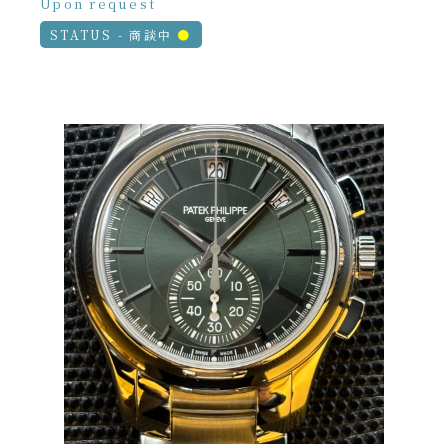
Upon request
STATUS - 商談中
●