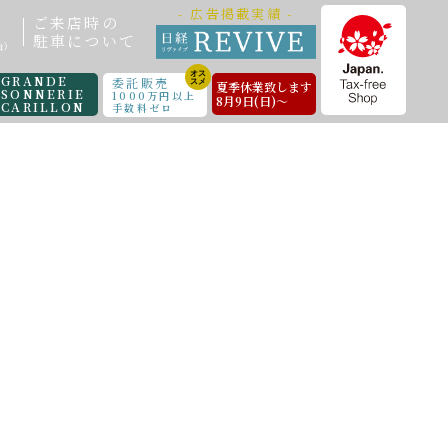
- 広告掲載実績 -
ご来店時の
駐車について
始）
GRANDE
委託販売
夏季休業致します
SONNERIE
1000万円以上
8月9日(日)～
CARILLON
手数料ゼロ